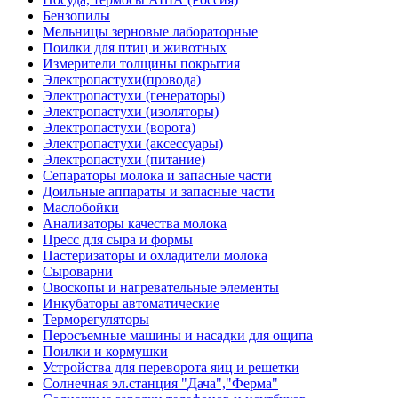
Бензопилы
Мельницы зерновые лабораторные
Поилки для птиц и животных
Измерители толщины покрытия
Электропастухи(провода)
Электропастухи (генераторы)
Электропастухи (изоляторы)
Электропастухи (ворота)
Электропастухи (аксессуары)
Электропастухи (питание)
Сепараторы молока и запасные части
Доильные аппараты и запасные части
Маслобойки
Анализаторы качества молока
Пресс для сыра и формы
Пастеризаторы и охладители молока
Сыроварни
Овоскопы и нагревательные элементы
Инкубаторы автоматические
Терморегуляторы
Перосъемные машины и насадки для ощипа
Поилки и кормушки
Устройства для переворота яиц и решетки
Солнечная эл.станция "Дача","Ферма"