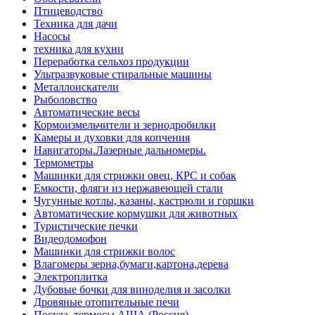
Птицеводство
Техника для дачи
Насосы
техника для кухни
Переработка сельхоз продукции
Ультразвуковые стиральные машины
Металлоискатели
Рыболовство
Автоматические весы
Кормоизмельчители и зернодробилки
Камеры и духовки для копчения
Навигаторы.Лазерные дальномеры.
Термометры
Машинки для стрижки овец, КРС и собак
Емкости, фляги из нержавеющей стали
Чугунные котлы, казаны, кастрюли и горшки
Автоматические кормушки для животных
Туристические печки
Видеодомофон
Машинки для стрижки волос
Влагомеры зерна,бумаги,картона,дерева
Электроплитка
Дубовые бочки для виноделия и засолки
Дровяные отопительные печи
Посуда, термосы АША (Россия)