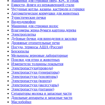
Машинки для стрижки овец, КРС и собак
Емкости, фляги из нержавеющей стали
Чугунные котлы, казаны, кастрюли и горшки
Автоматические кормушки для животных
Туристические печки
Видеодомофон
Машинки для стрижки волос
Влагомеры зерна,бумаги,картона,дерева
Электроплитка
Дубовые бочки для виноделия и засолки
Дровяные отопительные печи
Посуда, термосы АША (Россия)
Бензопилы
Мельницы зерновые лабораторные
Поилки для птиц и животных
Измерители толщины покрытия
Электропастухи(провода)
Электропастухи (генераторы)
Электропастухи (изоляторы)
Электропастухи (ворота)
Электропастухи (аксессуары)
Электропастухи (питание)
Сепараторы молока и запасные части
Доильные аппараты и запасные части
Маслобойки