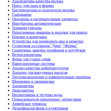
Анализаторы качества молока
Пресс для сыра и формы
Пастеризаторы и охладители молока
Сыроварни
Овоскопы и нагревательные элементы
Инкубаторы автоматические
Терморегуляторы
Перосъемные машины и насадки для ощипа
Поилки и кормушки
Устройства для переворота яиц и решетки
Солнечная эл.станция "Дача","Ферма"
Солнечные зарядки телефонов и ноутбуков
Ветрогенераторы
Фены для сушки собак
Навигационные системы
Анализ качества нефтепродуктов
Лопатки для вакуумных насосов
Лесотаксационные и измерительные приборы
Шинковки и овощерезки
Анемометры
Люксометры
Нитратомеры и тестеры воды
Опрыскиватели прицепные / штанговые
Армейские термосы
Дезинфекция ферм и курятников