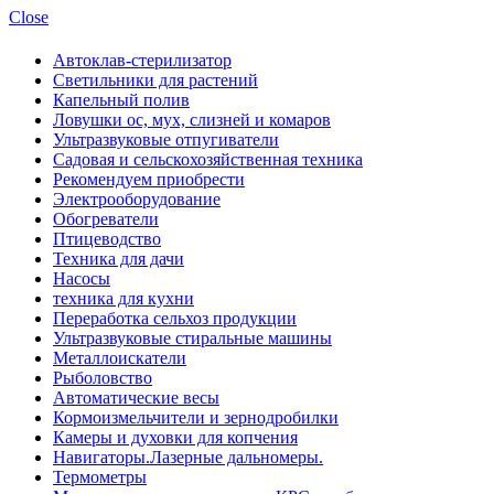
Close
Автоклав-стерилизатор
Светильники для растений
Капельный полив
Ловушки ос, мух, слизней и комаров
Ультразвуковые отпугиватели
Садовая и сельскохозяйственная техника
Рекомендуем приобрести
Электрооборудование
Обогреватели
Птицеводство
Техника для дачи
Насосы
техника для кухни
Переработка сельхоз продукции
Ультразвуковые стиральные машины
Металлоискатели
Рыболовство
Автоматические весы
Кормоизмельчители и зернодробилки
Камеры и духовки для копчения
Навигаторы.Лазерные дальномеры.
Термометры