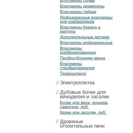
Влогомеры почвы
Влагомеры древесины
Влагомеры табака
Инфракрасные влагомеры
для комбикормов
Влагомеры бумаги и
картона
Дополнительные датчики
Влагомеры инфракрасные
Влагомеры
комбинированные
Пробоотборники зерна
Влагомеры
стройматериалов
Термоштанги
Электроплитка
Дубовые бочки для
виноделия и засолки
Бочки для вина, коньяка,
самогона, дуб.
Кадки для засолки, дуб.
Дровяные
отопительные печи