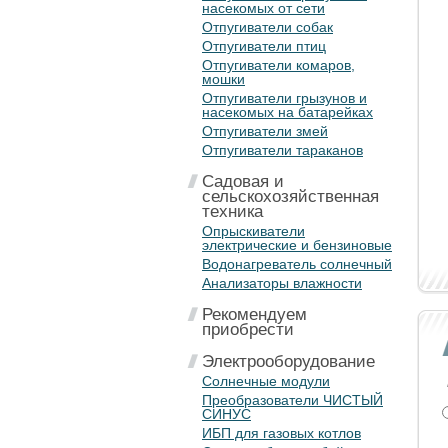
насекомых от сети
Отпугиватели собак
Отпугиватели птиц
Отпугиватели комаров,
мошки
Отпугиватели грызунов и
насекомых на батарейках
Отпугиватели змей
Отпугиватели тараканов
Садовая и
сельскохозяйственная
техника
Опрыскиватели
электрические и бензиновые
Водонагреватель солнечный
Анализаторы влажности
Рекомендуем
приобрести
Электрооборудование
Солнечные модули
Преобразователи ЧИСТЫЙ
СИНУС
ИБП для газовых котлов