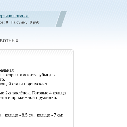
орзина покупок
ов:
0
На сумму:
0 руб
ивотных
ральная
а которых имеются зубья для
го.
ющей стали и допускает
ю 2-х заклёпок. Готовые 4 кольца
болта и прижимной пружинки.
м; кольцо - 8,5 см; кольцо - 7 см;