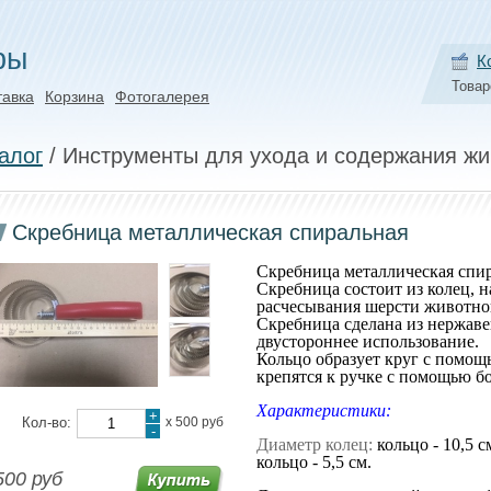
ры
К
Товар
тавка
Корзина
Фотогалерея
алог
/ Инструменты для ухода и содержания ж
Скребница металлическая спиральная
Скребница металлическая спи
Скребница состоит из колец, н
расчесывания шерсти животно
Скребница сделана из нержаве
двустороннее использование.
Кольцо образует круг с помощь
крепятся к ручке с помощью 
Характеристики:
+
Кол-во:
х
500 руб
-
Диаметр колец:
кольцо - 10,5 с
кольцо - 5,5 см.
500 руб