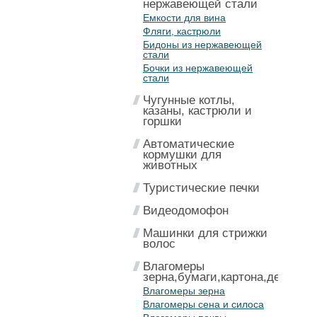
нержавеющей стали
Емкости для вина
Фляги, кастрюли
Бидоны из нержавеющей
стали
Бочки из нержавеющей
стали
Чугунные котлы,
казаны, кастрюли и
горшки
Автоматические
кормушки для
животных
Туристические печки
Видеодомофон
Машинки для стрижки
волос
Влагомеры
зерна,бумаги,картона,дерева
Влагомеры зерна
Влагомеры сена и силоса