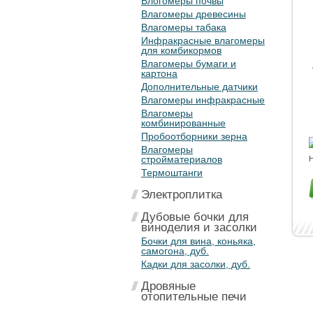
Влогомеры почвы
Влагомеры древесины
Влагомеры табака
Инфракрасные влагомеры
для комбикормов
Влагомеры бумаги и
картона
Дополнительные датчики
Влагомеры инфракрасные
Влагомеры
комбинированные
Пробоотборники зерна
Влагомеры
стройматериалов
Н
Термоштанги
Электроплитка
Дубовые бочки для
виноделия и засолки
Бочки для вина, коньяка,
самогона, дуб.
Кадки для засолки, дуб.
Дровяные
отопительные печи