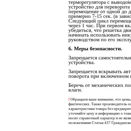
терморегулятора с выводом
устройство для переворота
перемещение от одной до д
примерно 7-15 сек. (в зав
Следующий цикл перемеще
через 1 час. При первом в
убедиться, что решетка дв
начинать использовать инк
руководством по его экспл
6. Меры безопасности.
Запрещается самостоятель
устройства.
Запрещается вскрывать авт
поворота при включенном к
Беречь от механических п
влаги.
!
Обращаем ваше внимание, что цены, 
фактических. Также производитель ос
характеристики товара без предвари
уточняйте цену и информацию о това
носит справочный характер и не явл
положениями Статьи 437 Гражданско