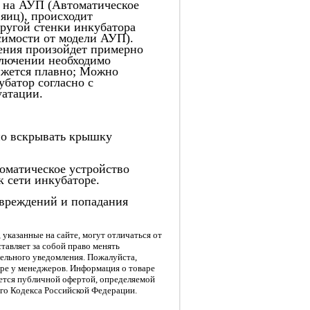
 на АУП (
Автоматическое
 яиц
), происходит
ругой стенки инкубатора
исимости от модели АУП).
ния произойдет примерно
ключении необходимо
ижется плавно; Можно
убатор согласно с
уатации.
но вскрывать крышку
оматическое устройство
 сети инкубаторе.
овреждений и попадания
указанные на сайте, могут отличаться от
тавляет за собой право менять
тельного уведомления. Пожалуйста,
ре у менеджеров. Информация о товаре
яется публичной офертой, определяемой
го Кодекса Российской Федерации.