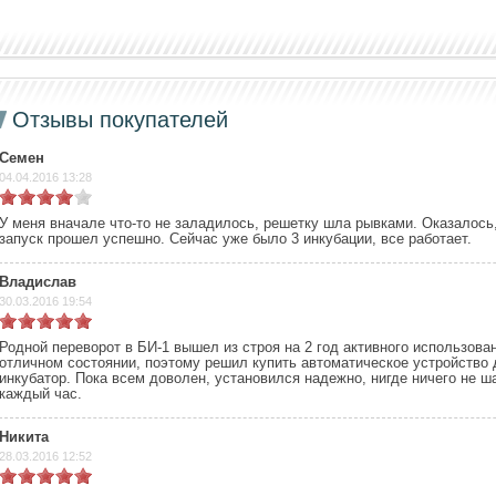
Отзывы покупателей
Семен
04.04.2016 13:28
У меня вначале что-то не заладилось, решетку шла рывками. Оказалос
запуск прошел успешно. Сейчас уже было 3 инкубации, все работает.
Владислав
30.03.2016 19:54
Родной переворот в БИ-1 вышел из строя на 2 год активного использова
отличном состоянии, поэтому решил купить автоматическое устройство 
инкубатор. Пока всем доволен, установился надежно, нигде ничего не ш
каждый час.
Никита
28.03.2016 12:52