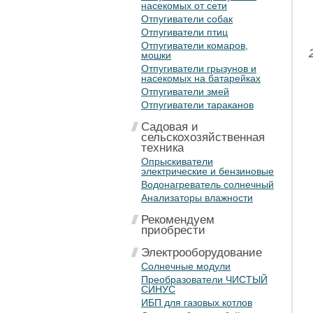
насекомых от сети
Отпугиватели собак
Отпугиватели птиц
Отпугиватели комаров,
мошки
Отпугиватели грызунов и
насекомых на батарейках
Отпугиватели змей
Отпугиватели тараканов
Садовая и
сельскохозяйственная
техника
Опрыскиватели
электрические и бензиновые
Водонагреватель солнечный
Анализаторы влажности
Рекомендуем
приобрести
Электрооборудование
Солнечные модули
Преобразователи ЧИСТЫЙ
СИНУС
ИБП для газовых котлов