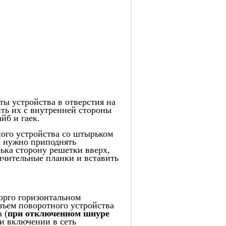
ты устройства в отверстия на
ить их с внутренней стороны
б и гаек.
ного устройства со штырьком
о нужно приподнять
ка сторону решетки вверх,
ичительные планки и вставить
орго горизонтальном
зъем поворотного устройства
 (
при отключенном шнуре
ри включении в сеть