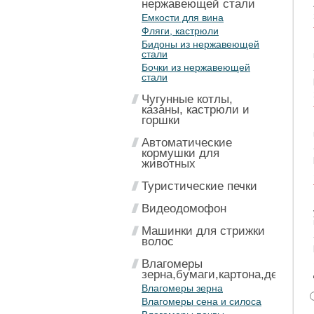
нержавеющей стали
Емкости для вина
Фляги, кастрюли
Бидоны из нержавеющей
стали
Бочки из нержавеющей
стали
Чугунные котлы,
казаны, кастрюли и
горшки
Автоматические
кормушки для
животных
Туристические печки
Видеодомофон
Машинки для стрижки
волос
Влагомеры
зерна,бумаги,картона,дерева
Влагомеры зерна
Влагомеры сена и силоса