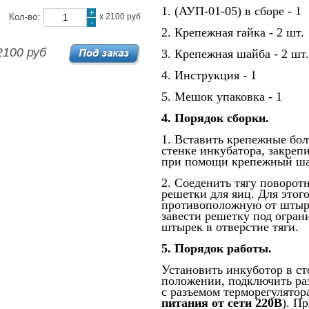
1. (АУП-01-05) в сборе - 1
+
Кол-во:
х
2100 руб
-
2. Крепежная гайка - 2 шт.
2100 руб
3. Крепежная шайба - 2 шт.
4. Инструкция - 1
5. Мешок упаковка - 1
4. Порядок сборки.
1. Вставить крепежные бол
стенке инкубатора, закреп
при помощи крепежный шай
2. Соеденить тягу поворот
решетки для яиц. Для этог
противоположную от штырь
завести решетку под огран
штырек в отверстие тяги.
5. Порядок работы.
Установить инкуботор в ст
положении, подключить ра
с разъемом терморегулятора
питания от сети 220В
). П