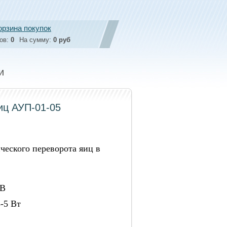
орзина покупок
ов:
0
На сумму:
0 руб
и
иц АУП-01-05
ческого переворота яиц в
 В
-5 Вт