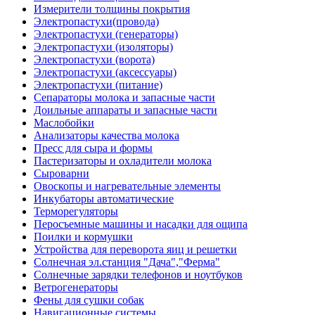
Измерители толщины покрытия
Электропастухи(провода)
Электропастухи (генераторы)
Электропастухи (изоляторы)
Электропастухи (ворота)
Электропастухи (аксессуары)
Электропастухи (питание)
Сепараторы молока и запасные части
Доильные аппараты и запасные части
Маслобойки
Анализаторы качества молока
Пресс для сыра и формы
Пастеризаторы и охладители молока
Сыроварни
Овоскопы и нагревательные элементы
Инкубаторы автоматические
Терморегуляторы
Перосъемные машины и насадки для ощипа
Поилки и кормушки
Устройства для переворота яиц и решетки
Солнечная эл.станция "Дача","Ферма"
Солнечные зарядки телефонов и ноутбуков
Ветрогенераторы
Фены для сушки собак
Навигационные системы