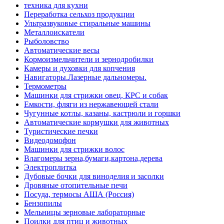
техника для кухни
Переработка сельхоз продукции
Ультразвуковые стиральные машины
Металлоискатели
Рыболовство
Автоматические весы
Кормоизмельчители и зернодробилки
Камеры и духовки для копчения
Навигаторы.Лазерные дальномеры.
Термометры
Машинки для стрижки овец, КРС и собак
Емкости, фляги из нержавеющей стали
Чугунные котлы, казаны, кастрюли и горшки
Автоматические кормушки для животных
Туристические печки
Видеодомофон
Машинки для стрижки волос
Влагомеры зерна,бумаги,картона,дерева
Электроплитка
Дубовые бочки для виноделия и засолки
Дровяные отопительные печи
Посуда, термосы АША (Россия)
Бензопилы
Мельницы зерновые лабораторные
Поилки для птиц и животных