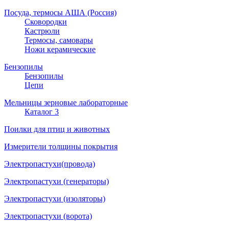
Посуда, термосы АША (Россия)
Сковородки
Кастрюли
Термосы, самовары
Ножи керамические
Бензопилы
Бензопилы
Цепи
Мельницы зерновые лабораторные
Каталог 3
Поилки для птиц и животных
Измерители толщины покрытия
Электропастухи(провода)
Электропастухи (генераторы)
Электропастухи (изоляторы)
Электропастухи (ворота)