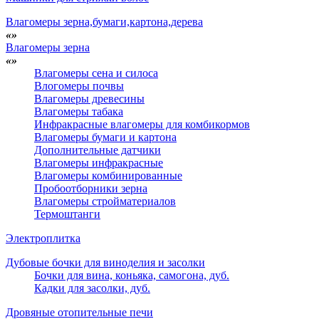
Влагомеры зерна,бумаги,картона,дерева
Влагомеры зерна
Влагомеры сена и силоса
Влогомеры почвы
Влагомеры древесины
Влагомеры табака
Инфракрасные влагомеры для комбикормов
Влагомеры бумаги и картона
Дополнительные датчики
Влагомеры инфракрасные
Влагомеры комбинированные
Пробоотборники зерна
Влагомеры стройматериалов
Термоштанги
Электроплитка
Дубовые бочки для виноделия и засолки
Бочки для вина, коньяка, самогона, дуб.
Кадки для засолки, дуб.
Дровяные отопительные печи