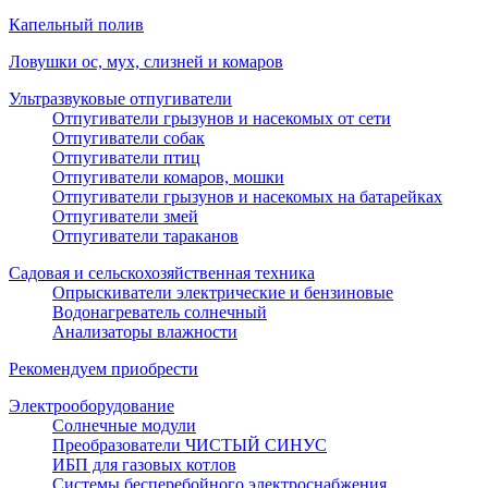
Капельный полив
Ловушки ос, мух, слизней и комаров
Ультразвуковые отпугиватели
Отпугиватели грызунов и насекомых от сети
Отпугиватели собак
Отпугиватели птиц
Отпугиватели комаров, мошки
Отпугиватели грызунов и насекомых на батарейках
Отпугиватели змей
Отпугиватели тараканов
Садовая и сельскохозяйственная техника
Опрыскиватели электрические и бензиновые
Водонагреватель солнечный
Анализаторы влажности
Рекомендуем приобрести
Электрооборудование
Солнечные модули
Преобразователи ЧИСТЫЙ СИНУС
ИБП для газовых котлов
Системы бесперебойного электроснабжения