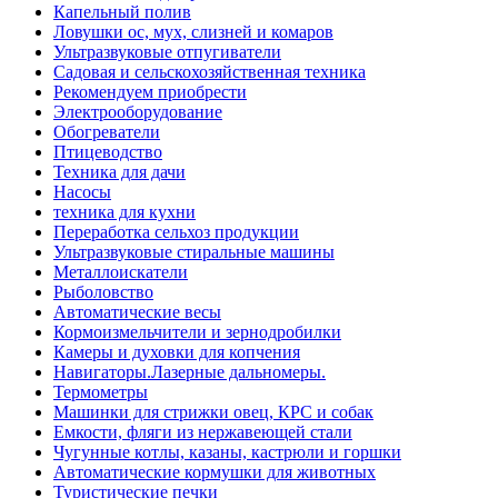
Капельный полив
Ловушки ос, мух, слизней и комаров
Ультразвуковые отпугиватели
Садовая и сельскохозяйственная техника
Рекомендуем приобрести
Электрооборудование
Обогреватели
Птицеводство
Техника для дачи
Насосы
техника для кухни
Переработка сельхоз продукции
Ультразвуковые стиральные машины
Металлоискатели
Рыболовство
Автоматические весы
Кормоизмельчители и зернодробилки
Камеры и духовки для копчения
Навигаторы.Лазерные дальномеры.
Термометры
Машинки для стрижки овец, КРС и собак
Емкости, фляги из нержавеющей стали
Чугунные котлы, казаны, кастрюли и горшки
Автоматические кормушки для животных
Туристические печки