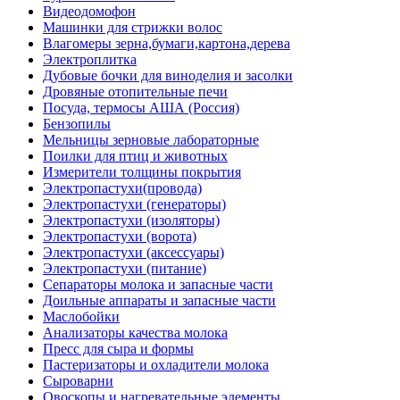
Видеодомофон
Машинки для стрижки волос
Влагомеры зерна,бумаги,картона,дерева
Электроплитка
Дубовые бочки для виноделия и засолки
Дровяные отопительные печи
Посуда, термосы АША (Россия)
Бензопилы
Мельницы зерновые лабораторные
Поилки для птиц и животных
Измерители толщины покрытия
Электропастухи(провода)
Электропастухи (генераторы)
Электропастухи (изоляторы)
Электропастухи (ворота)
Электропастухи (аксессуары)
Электропастухи (питание)
Сепараторы молока и запасные части
Доильные аппараты и запасные части
Маслобойки
Анализаторы качества молока
Пресс для сыра и формы
Пастеризаторы и охладители молока
Сыроварни
Овоскопы и нагревательные элементы