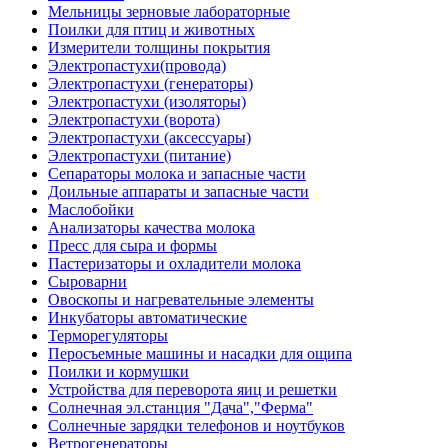
Мельницы зерновые лабораторные
Поилки для птиц и животных
Измерители толщины покрытия
Электропастухи(провода)
Электропастухи (генераторы)
Электропастухи (изоляторы)
Электропастухи (ворота)
Электропастухи (аксессуары)
Электропастухи (питание)
Сепараторы молока и запасные части
Доильные аппараты и запасные части
Маслобойки
Анализаторы качества молока
Пресс для сыра и формы
Пастеризаторы и охладители молока
Сыроварни
Овоскопы и нагревательные элементы
Инкубаторы автоматические
Терморегуляторы
Перосъемные машины и насадки для ощипа
Поилки и кормушки
Устройства для переворота яиц и решетки
Солнечная эл.станция "Дача","Ферма"
Солнечные зарядки телефонов и ноутбуков
Ветрогенераторы