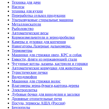
Техника для дачи
Насосы
техника для кухни
Переработка сельхоз продукции
Ультразвуковые стиральные машины
Металлоискатели
Рыболовство
Автоматические весы
Кормоизмельчители и зернодробилки
Камеры и духовки для копчения
Навигаторы.Лазерные дальномеры.
Термометры
Машинки для стрижки овец, КРС и собак
Емкости, фляги из нержавеющей стали
Чугунные котлы, казаны, кастрюли и горшки
Автоматические кормушки для животных
Туристические печки
Видеодомофон
Машинки для стрижки волос
Влагомеры зерна,бумаги,картона,дерева
Электроплитка
Дубовые бочки для виноделия и засолки
Дровяные отопительные печи
Посуда, термосы АША (Россия)
Бензопилы