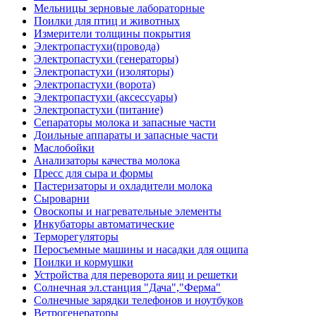
Мельницы зерновые лабораторные
Поилки для птиц и животных
Измерители толщины покрытия
Электропастухи(провода)
Электропастухи (генераторы)
Электропастухи (изоляторы)
Электропастухи (ворота)
Электропастухи (аксессуары)
Электропастухи (питание)
Сепараторы молока и запасные части
Доильные аппараты и запасные части
Маслобойки
Анализаторы качества молока
Пресс для сыра и формы
Пастеризаторы и охладители молока
Сыроварни
Овоскопы и нагревательные элементы
Инкубаторы автоматические
Терморегуляторы
Перосъемные машины и насадки для ощипа
Поилки и кормушки
Устройства для переворота яиц и решетки
Солнечная эл.станция "Дача","Ферма"
Солнечные зарядки телефонов и ноутбуков
Ветрогенераторы