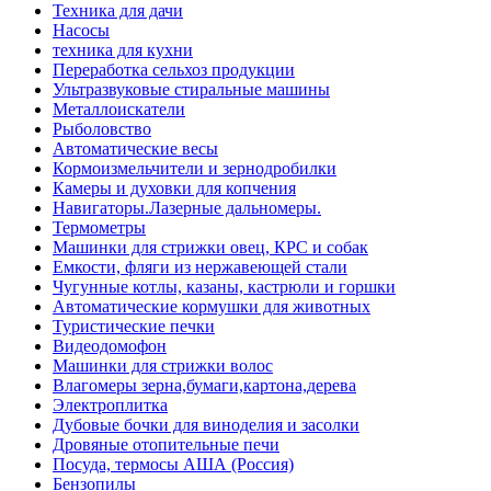
Техника для дачи
Насосы
техника для кухни
Переработка сельхоз продукции
Ультразвуковые стиральные машины
Металлоискатели
Рыболовство
Автоматические весы
Кормоизмельчители и зернодробилки
Камеры и духовки для копчения
Навигаторы.Лазерные дальномеры.
Термометры
Машинки для стрижки овец, КРС и собак
Емкости, фляги из нержавеющей стали
Чугунные котлы, казаны, кастрюли и горшки
Автоматические кормушки для животных
Туристические печки
Видеодомофон
Машинки для стрижки волос
Влагомеры зерна,бумаги,картона,дерева
Электроплитка
Дубовые бочки для виноделия и засолки
Дровяные отопительные печи
Посуда, термосы АША (Россия)
Бензопилы