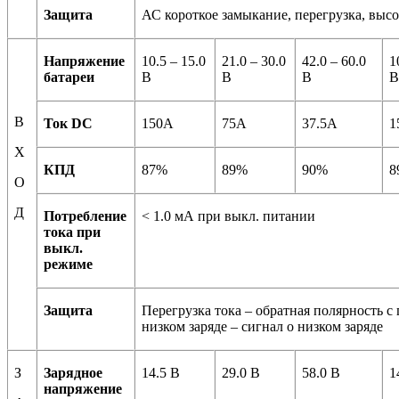
Защита
АС короткое замыкание, перегрузка, выс
Напряжение
10.5 – 15.0
21.0 – 30.0
42.0 – 60.0
1
батареи
В
В
В
В
Ток
DC
150А
75А
37.5А
1
Х
КПД
87%
89%
90%
8
О
Д
Потребление
< 1.0 мА при выкл. питании
тока при
выкл.
режиме
Защита
Перегрузка тока – обратная полярность 
низком заряде – сигнал о низком заряде
З
Зарядное
14.5 В
29.0 В
58.0 В
1
напряжение