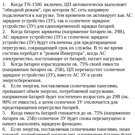
1. Когда TN-1500 включен, ЦП автоматически выполняет
"обходной режим", при котором АС сеть напрямую
подключается к нагрузке. Тем временем он активирует как АС
зарядное устройство (ЗУ), так и солнечное зарядное
устройство (ЗУ) для единовременной зарядки батарей.
2. Когда батареи заряжены (напряжение батареи ок. 29В),
АС зарядное устройство (ЗУ) и солнечное зарядное
устройство (ЗУ) будут отключены для предотвращения
перегрузки, сокращающей срок их службы. В то же время
система перейдет в "режим Инвертора", когда АС
электричество, поступающее от батарей, питает нагрузки.
3. Когда батареи израсходовали ок. 75% своей емкости
(напряжение батареи ок. 25В), ЦП перезапустит солнечное
зарядное устройство (ЗУ), вместо АС ЗУ в целях
энергосбережения.
4. Если энергия, поставляемая солнечными панелями,
превышает объем энергии, потребляемой нагрузками,
напряжения батарей будет постепенно возрастать до 29В (ок.
90% от емкости), а затем солнечное ЗУ отключается для
предотвращения перегрузки батарей.
5. Когда емкость батарей снижается до ок. 75% (напряжение
батареи ок. 25В) солнечное ЗУ будет снова перезапущено и
начнет выполнять зарядную функцию.
6. Если энергия, поставляемая солнечными панелями, ниже
таковой, потребляемой нагрузками, напряжение батареи будет