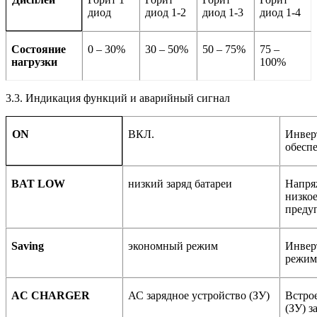
диод
диод 1-2
диод 1-3
диод 1-4
Состояние
0 – 30%
30 – 50%
50 – 75%
75 –
нагрузки
100%
3.3. Индикация функций и аварийный сигнал
ВКЛ.
Инвер
ON
обесп
BAT LOW
низкий заряд батареи
Напря
низко
преду
Saving
экономный режим
Инвер
режим
AC CHARGER
АС зарядное устройство (ЗУ)
Встро
(ЗУ) з