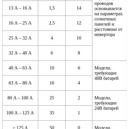
проводов
13 А – 16 А
1,5
14
основывается
на параметрах
солнечных
16 А – 25 А
2,5
12
панелей и
расстоянии от
инвертора
25 А – 32 А
4
10
32 А – 40 А
6
8
40 А – 63 А
10
6
Модели,
требующие
48В батарей
63 А – 80 А
16
4
80 А – 100 А
25
2
Модели,
требующие
24В батарей
100 А – 125 А
35
1
≥ 125 А
50
0
Модели,