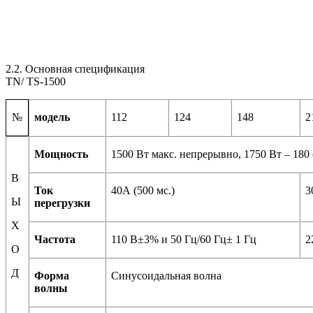
2.2. Основная спецификация
TN/ TS-1500
модель
112
124
148
2
№
Мощность
1500 Вт макс. непрерывно, 1750 Вт – 180 с
В
Ток
40А (500 мс.)
3
Ы
перегрузки
Х
Частота
110 В±3% и 50 Гц/60 Гц± 1 Гц
2
О
Д
Форма
Синусоидальная волна
волны