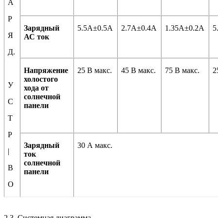
А
Р
Зарядный
5.5А±0.5А
2.7А±0.4А
1.35А±0.2А
5
Я
АС ток
Д.
Напряжение
25 В макс.
45 В макс.
75 В макс.
2
холостого
У
хода от
солнечной
С
панели
Т
Р
Зарядный
30 А макс.
|
ток
солнечной
В
панели
О
2.3. Системная диаграмма