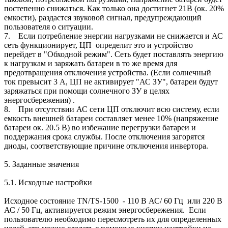
постепенно снижаться. Как только она достигнет 21В (ок. 20%
емкости), раздастся звуковой сигнал, предупреждающий
пользователя о ситуации.
7. Если потребление энергии нагрузками не снижается и АС
сеть функционирует, ЦП определит это и устройство
перейдет в "Обходной режим". Сеть будет поставлять энергию
к нагрузкам и заряжать батареи в то же время для
предотвращения отключения устройства. (Если солнечный
ток превысит 3 А, ЦП не активирует "АС ЗУ", батареи будут
заряжаться при помощи солнечного ЗУ в целях
энергосбережения) .
8. При отсутствии АС сети ЦП отключит всю систему, если
емкость внешней батареи составляет менее 10% (напряжение
батареи ок. 20.5 В) во избежание перегрузки батареи и
поддержания срока службы. После отключения загорятся
диоды, соответствующие причине отключения инвертора.
5. Заданные значения
5.1. Исходные настройки
Исходное состояние TN/TS-1500 - 110 В АС/ 60 Гц или 220 В
АС / 50 Гц, активируется режим энергосбережения. Если
пользователю необходимо пересмотреть их для определенных