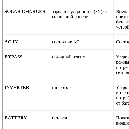
SOLAR CHARGER
зарядное устройство (ЗУ) от
Внешн
солнечной панели
предо
батаре
устрой
AC IN
состояние АС
Состо
BYPASS
обходный режим
Устрой
режим
потреб
сети в
INVERTER
инвертор
Устро
инверт
потреб
от бат
BATTERY
батарея
Показ
внешн