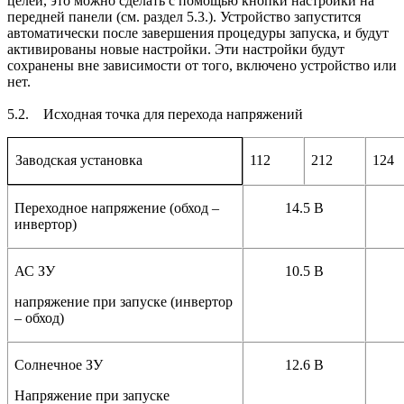
целей, это можно сделать с помощью кнопки настройки на
передней панели (см. раздел 5.3.). Устройство запустится
автоматически после завершения процедуры запуска, и будут
активированы новые настройки. Эти настройки будут
сохранены вне зависимости от того, включено устройство или
нет.
5.2. Исходная точка для перехода напряжений
112
212
124
Заводская установка
Переходное напряжение (обход –
14.5 В
инвертор)
АС ЗУ
10.5 В
напряжение при запуске (инвертор
– обход)
Солнечное ЗУ
12.6 В
Напряжение при запуске