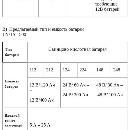
требующие
12В батарей
В) Предлагаемый тип и емкость батареи
TN/TS-1500
Свинцово-кислотная батарея
Тип
батареи
112
212
124
224
148
248
Емкость
12 В/ 120 Ач
24 В/ 60 Ач –
48 В/ 30 Ач –
батареи
–
24 В/ 200 Ач
48 В/ 100 Ач
12 В/400 Ач
Входной
ток от
5 А – 25 А
солнечной