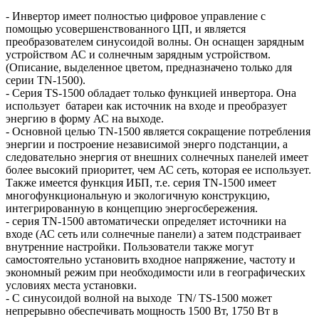
- Инвертор имеет полностью цифровое управление с
помощью усовершенствованного ЦП, и является
преобразователем синусоидой волны. Он оснащен зарядным
устройством АС и солнечным зарядным устройством.
(Описание, выделенное цветом, предназначено только для
серии TN-1500).
- Серия TS-1500 обладает только функцией инвертора. Она
использует батареи как источник на входе и преобразует
энергию в форму АС на выходе.
- Основной целью TN-1500 является сокращение потребления
энергии и построение независимой энерго подстанции, а
следовательно энергия от внешних солнечных панелей имеет
более высокий приоритет, чем АС сеть, которая ее использует.
Также имеется функция ИБП, т.е. серия TN-1500 имеет
многофункциональную и экологичную конструкцию,
интегрированную в концепцию энергосбережения.
- серия TN-1500 автоматически определяет источники на
входе (АС сеть или солнечные панели) а затем подстраивает
внутренние настройки. Пользователи также могут
самостоятельно установить входное напряжение, частоту и
экономный режим при необходимости или в географических
условиях места установки.
- С синусоидой волной на выходе TN/ TS-1500 может
непрерывно обеспечивать мощность 1500 Вт, 1750 Вт в