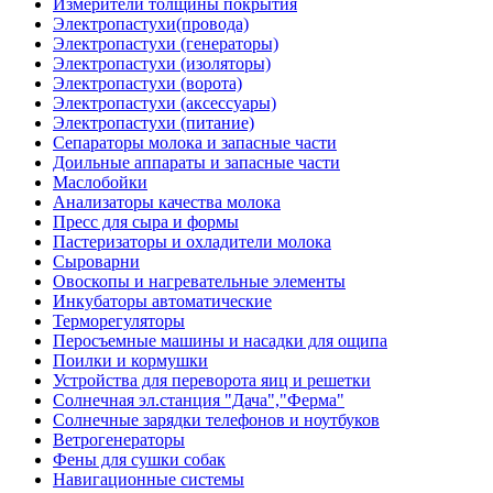
Измерители толщины покрытия
Электропастухи(провода)
Электропастухи (генераторы)
Электропастухи (изоляторы)
Электропастухи (ворота)
Электропастухи (аксессуары)
Электропастухи (питание)
Сепараторы молока и запасные части
Доильные аппараты и запасные части
Маслобойки
Анализаторы качества молока
Пресс для сыра и формы
Пастеризаторы и охладители молока
Сыроварни
Овоскопы и нагревательные элементы
Инкубаторы автоматические
Терморегуляторы
Перосъемные машины и насадки для ощипа
Поилки и кормушки
Устройства для переворота яиц и решетки
Солнечная эл.станция "Дача","Ферма"
Солнечные зарядки телефонов и ноутбуков
Ветрогенераторы
Фены для сушки собак
Навигационные системы