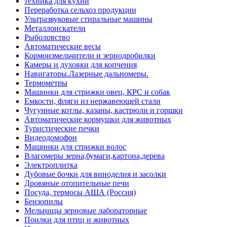
техника для кухни
Переработка сельхоз продукции
Ультразвуковые стиральные машины
Металлоискатели
Рыболовство
Автоматические весы
Кормоизмельчители и зернодробилки
Камеры и духовки для копчения
Навигаторы.Лазерные дальномеры.
Термометры
Машинки для стрижки овец, КРС и собак
Емкости, фляги из нержавеющей стали
Чугунные котлы, казаны, кастрюли и горшки
Автоматические кормушки для животных
Туристические печки
Видеодомофон
Машинки для стрижки волос
Влагомеры зерна,бумаги,картона,дерева
Электроплитка
Дубовые бочки для виноделия и засолки
Дровяные отопительные печи
Посуда, термосы АША (Россия)
Бензопилы
Мельницы зерновые лабораторные
Поилки для птиц и животных