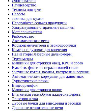
Обогреватели
Птицеводство
Техника для дачи
Насосы
техника для кухни
Переработка сельхоз продукции
Ультразвуковые стиральные машины
Металлоискатели
Рыболовство
Автоматические весы
Кормоизмельчители и зернодробилки
Камеры и духовки для копчения
Навигаторы.Лазерные дальномеры.
Термометры
Машинки для стрижки овец, КРС и собак
Емкости, фляги из нержавеющей стали
Чугунные котлы, казаны, кастрюли и горшки
Автоматические кормушки для животных
Туристические печки
Видеодомофон
Машинки для стрижки волос
Влагомеры зерна,бумаги,картона,дерева
Электроплитка
Дубовые бочки для виноделия и засолки
Дровяные отопительные печи