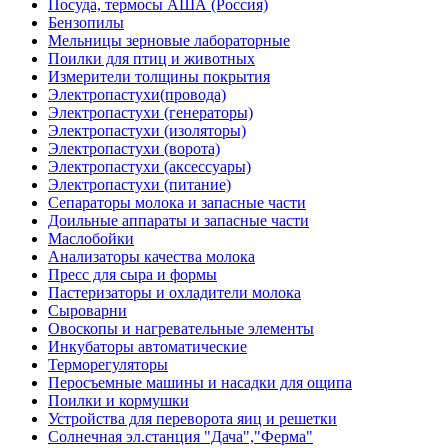
Посуда, термосы АША (Россия)
Бензопилы
Мельницы зерновые лабораторные
Поилки для птиц и животных
Измерители толщины покрытия
Электропастухи(провода)
Электропастухи (генераторы)
Электропастухи (изоляторы)
Электропастухи (ворота)
Электропастухи (аксессуары)
Электропастухи (питание)
Сепараторы молока и запасные части
Доильные аппараты и запасные части
Маслобойки
Анализаторы качества молока
Пресс для сыра и формы
Пастеризаторы и охладители молока
Сыроварни
Овоскопы и нагревательные элементы
Инкубаторы автоматические
Терморегуляторы
Перосъемные машины и насадки для ощипа
Поилки и кормушки
Устройства для переворота яиц и решетки
Солнечная эл.станция "Дача","Ферма"