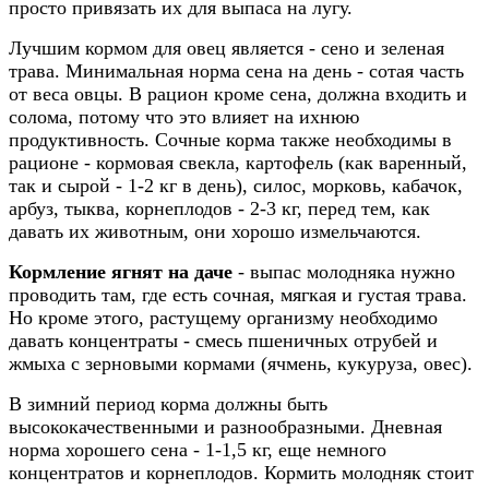
просто привязать их для выпаса на лугу.
Лучшим кормом для овец является - сено и зеленая
трава. Минимальная норма сена на день - сотая часть
от веса овцы. В рацион кроме сена, должна входить и
солома, потому что это влияет на ихнюю
продуктивность. Сочные корма также необходимы в
рационе - кормовая свекла, картофель (как варенный,
так и сырой - 1-2 кг в день), силос, морковь, кабачок,
арбуз, тыква, корнеплодов - 2-3 кг, перед тем, как
давать их животным, они хорошо измельчаются.
Кормление ягнят
на даче
- выпас молодняка нужно
проводить там, где есть сочная, мягкая и густая трава.
Но кроме этого, растущему организму необходимо
давать концентраты - смесь пшеничных отрубей и
жмыха с зерновыми кормами (ячмень, кукуруза, овес).
В зимний период корма должны быть
высококачественными и разнообразными. Дневная
норма хорошего сена - 1-1,5 кг, еще немного
концентратов и корнеплодов. Кормить молодняк стоит