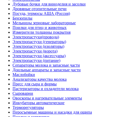
Дубовые бочки для виноделия и засолки
Дровяные отопительные печи
Посуда, термосы АША (Россия)
Бензопилы
Мельницы зерновые лабораторные
Поилки для птиц и животных
Измерители толщины покрытия
Электропастухи(провода)
Электропастухи (генераторы)
Электропастухи (изоляторы)
Электропастухи (ворота)
Электропастухи (аксессуары)
Электропастухи (питание)
Сепараторы молока и запасные части
Доильные аппараты и запасные части
Маслобойки
Анализаторы качества молока
Пресс для сыра и формы
Пастеризаторы и охладители молока
Сыроварни
Овоскопы и нагревательные элементы
Инкубаторы автоматические
Терморегуляторы
Перосъемные машины и насадки для ощипа
Поилки и кормушки