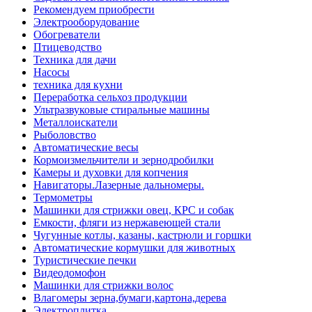
Рекомендуем приобрести
Электрооборудование
Обогреватели
Птицеводство
Техника для дачи
Насосы
техника для кухни
Переработка сельхоз продукции
Ультразвуковые стиральные машины
Металлоискатели
Рыболовство
Автоматические весы
Кормоизмельчители и зернодробилки
Камеры и духовки для копчения
Навигаторы.Лазерные дальномеры.
Термометры
Машинки для стрижки овец, КРС и собак
Емкости, фляги из нержавеющей стали
Чугунные котлы, казаны, кастрюли и горшки
Автоматические кормушки для животных
Туристические печки
Видеодомофон
Машинки для стрижки волос
Влагомеры зерна,бумаги,картона,дерева
Электроплитка