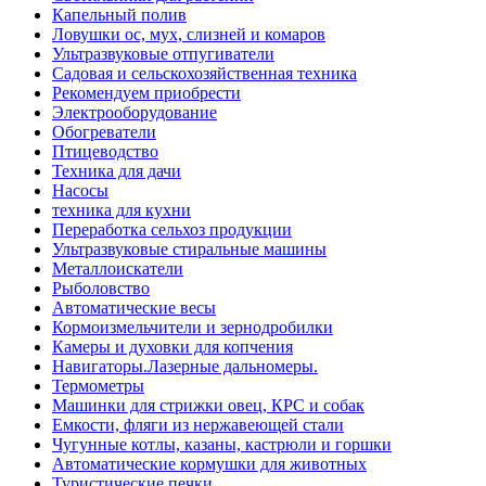
Капельный полив
Ловушки ос, мух, слизней и комаров
Ультразвуковые отпугиватели
Садовая и сельскохозяйственная техника
Рекомендуем приобрести
Электрооборудование
Обогреватели
Птицеводство
Техника для дачи
Насосы
техника для кухни
Переработка сельхоз продукции
Ультразвуковые стиральные машины
Металлоискатели
Рыболовство
Автоматические весы
Кормоизмельчители и зернодробилки
Камеры и духовки для копчения
Навигаторы.Лазерные дальномеры.
Термометры
Машинки для стрижки овец, КРС и собак
Емкости, фляги из нержавеющей стали
Чугунные котлы, казаны, кастрюли и горшки
Автоматические кормушки для животных
Туристические печки