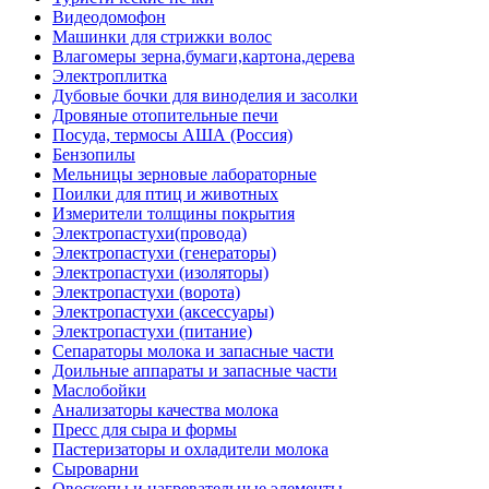
Видеодомофон
Машинки для стрижки волос
Влагомеры зерна,бумаги,картона,дерева
Электроплитка
Дубовые бочки для виноделия и засолки
Дровяные отопительные печи
Посуда, термосы АША (Россия)
Бензопилы
Мельницы зерновые лабораторные
Поилки для птиц и животных
Измерители толщины покрытия
Электропастухи(провода)
Электропастухи (генераторы)
Электропастухи (изоляторы)
Электропастухи (ворота)
Электропастухи (аксессуары)
Электропастухи (питание)
Сепараторы молока и запасные части
Доильные аппараты и запасные части
Маслобойки
Анализаторы качества молока
Пресс для сыра и формы
Пастеризаторы и охладители молока
Сыроварни
Овоскопы и нагревательные элементы