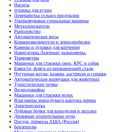
Насосы
техника для кухни
Переработка сельхоз продукции
Ультразвуковые стиральные машины
Металлоискатели
Рыболовство
Автоматические весы
Кормоизмельчители и зернодробилки
Камеры и духовки для копчения
Навигаторы.Лазерные дальномеры.
Термометры
Машинки для стрижки овец, КРС и собак
Емкости, фляги из нержавеющей стали
Чугунные котлы, казаны, кастрюли и горшки
Автоматические кормушки для животных
Туристические печки
Видеодомофон
Машинки для стрижки волос
Влагомеры зерна,бумаги,картона,дерева
Электроплитка
Дубовые бочки для виноделия и засолки
Дровяные отопительные печи
Посуда, термосы АША (Россия)
Бензопилы