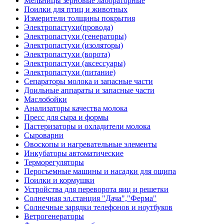
Мельницы зерновые лабораторные
Поилки для птиц и животных
Измерители толщины покрытия
Электропастухи(провода)
Электропастухи (генераторы)
Электропастухи (изоляторы)
Электропастухи (ворота)
Электропастухи (аксессуары)
Электропастухи (питание)
Сепараторы молока и запасные части
Доильные аппараты и запасные части
Маслобойки
Анализаторы качества молока
Пресс для сыра и формы
Пастеризаторы и охладители молока
Сыроварни
Овоскопы и нагревательные элементы
Инкубаторы автоматические
Терморегуляторы
Перосъемные машины и насадки для ощипа
Поилки и кормушки
Устройства для переворота яиц и решетки
Солнечная эл.станция "Дача","Ферма"
Солнечные зарядки телефонов и ноутбуков
Ветрогенераторы